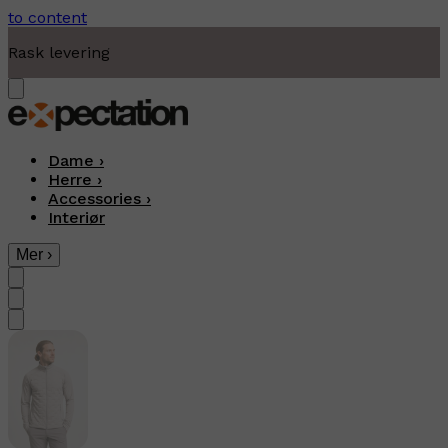
to content
Moderne fritidsklær
Dame
›
Herre
›
Accessories
›
Interiør
Mer
›