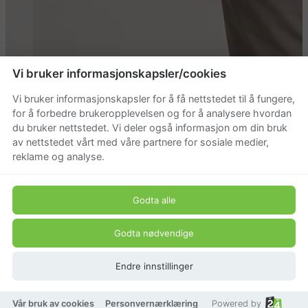
Vi bruker informasjonskapsler/cookies
Vi bruker informasjonskapsler for å få nettstedet til å fungere,
for å forbedre brukeropplevelsen og for å analysere hvordan
Tenson Hybridjakke Herre
du bruker nettstedet. Vi deler også informasjon om din bruk
av nettstedet vårt med våre partnere for sosiale medier,
reklame og analyse.
Beskrivelse
Funksjonell hybridjakke med god bevegelighet, lett
Godta alle
isolasjon og komfortabel passform for aktive dager ute.
Produkt pris
Godta nødvendige
1 549 kr
Endre innstillinger
Vår bruk av cookies
Personvernærklæring
Powered by