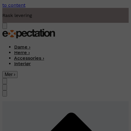
to content
Rask levering
Dame
›
Herre
›
Accessories
›
Interiør
Mer
›