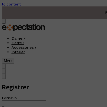
to content
R
Dame
›
Herre
›
Accessories
›
Interiør
Mer
›
Registrer
Fornavn