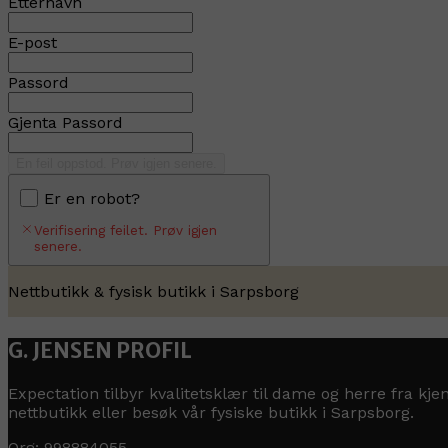
Etternavn
E-post
Passord
Gjenta Passord
En feil oppstod. Prøv igjen senere.
Er en robot?
Verifisering feilet. Prøv igjen
senere.
Nettbutikk & fysisk butikk i Sarpsborg
G. JENSEN PROFIL
Expectation tilbyr kvalitetsklær til dame og herre fra k
nettbutikk eller besøk vår fysiske butikk i Sarpsborg.
Org: 998884055