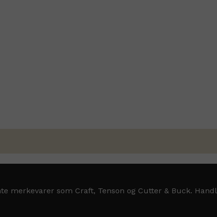
jente merkevarer som Craft, Tenson og Cutter & Buck. Handl