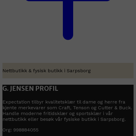
Nettbutikk & fysisk butikk i Sarpsborg
G. JENSEN PROFIL
Expectation tilbyr kvalitetsklær til dame og herre fra
kjente merkevarer som Craft, Tenson og Cutter & Buck.
Handle moderne fritidsklær og sportsklær i vår
nettbutikk eller besøk vår fysiske butikk i Sarpsborg.
Org: 998884055