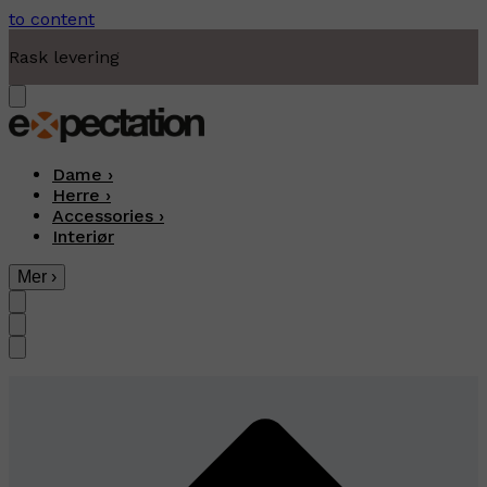
to content
Rask levering
Dame
›
Herre
›
Accessories
›
Interiør
Mer
›