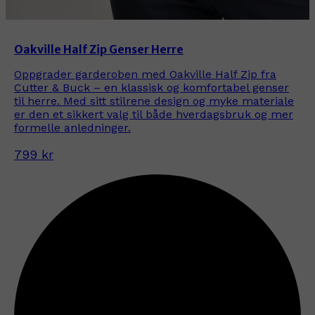
Oakville Half Zip Genser Herre
Oppgrader garderoben med Oakville Half Zip fra
Cutter & Buck – en klassisk og komfortabel genser
til herre. Med sitt stilrene design og myke materiale
er den et sikkert valg til både hverdagsbruk og mer
formelle anledninger.
799 kr