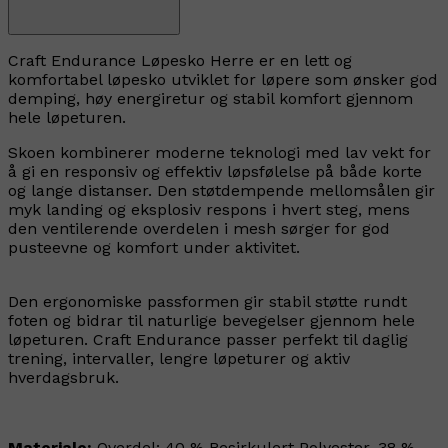
Craft Endurance Løpesko Herre er en lett og
komfortabel løpesko utviklet for løpere som ønsker god
demping, høy energiretur og stabil komfort gjennom
hele løpeturen.
Skoen kombinerer moderne teknologi med lav vekt for
å gi en responsiv og effektiv løpsfølelse på både korte
og lange distanser. Den støtdempende mellomsålen gir
myk landing og eksplosiv respons i hvert steg, mens
den ventilerende overdelen i mesh sørger for god
pusteevne og komfort under aktivitet.
Den ergonomiske passformen gir stabil støtte rundt
foten og bidrar til naturlige bevegelser gjennom hele
løpeturen. Craft Endurance passer perfekt til daglig
trening, intervaller, lengre løpeturer og aktiv
hverdagsbruk.
Materiale:
Overdel: 40 % Resirkulert Polyester, 38 %