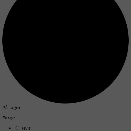
På lager
Farge
Hvit