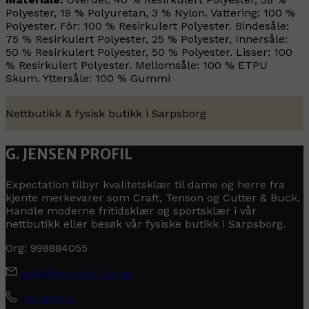
Polyester, 19 % Polyuretan, 3 % Nylon. Vattering: 100 %
Polyester. Fôr: 100 % Resirkulert Polyester. Bindesåle:
75 % Resirkulert Polyester, 25 % Polyester, Innersåle:
50 % Resirkulert Polyester, 50 % Polyester. Lisser: 100
% Resirkulert Polyester. Mellomsåle: 100 % ETPU
Skum. Yttersåle: 100 % Gummi
Nettbutikk & fysisk butikk i Sarpsborg
G. JENSEN PROFIL
Expectation tilbyr kvalitetsklær til dame og herre fra
kjente merkevarer som Craft, Tenson og Cutter & Buck.
Handle moderne fritidsklær og sportsklær i vår
nettbutikk eller besøk vår fysiske butikk i Sarpsborg.
Org: 998884055
post@expectation.no
92448009