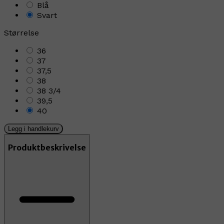
Blå
Svart
Størrelse
36
37
37,5
38
38 3/4
39,5
40
Legg i handlekurv
Produktbeskrivelse