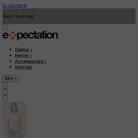
to content
Moderne fritidsklær
Dame
›
Herre
›
Accessories
›
Interiør
Mer
›