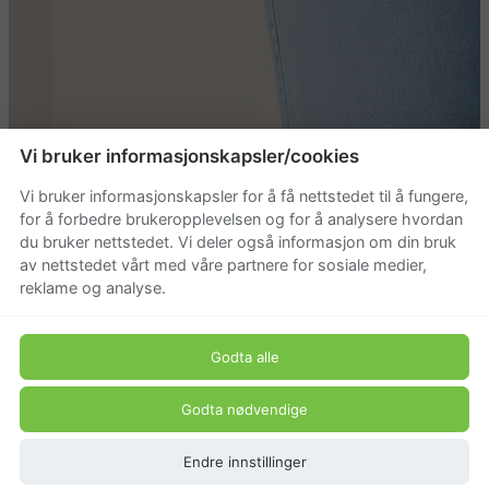
Vi bruker informasjonskapsler/cookies
Vi bruker informasjonskapsler for å få nettstedet til å fungere,
Classic T-shirt
for å forbedre brukeropplevelsen og for å analysere hvordan
du bruker nettstedet. Vi deler også informasjon om din bruk
av nettstedet vårt med våre partnere for sosiale medier,
Beskrivelse
reklame og analyse.
Klassisk og komfortabel t-skjorte med moderne
passform og myk bomullskvalitet. Perfekt til både
Godta alle
hverdagsbruk, jobb og fritid.
Produkt pris
Godta nødvendige
Endre innstillinger
99 kr