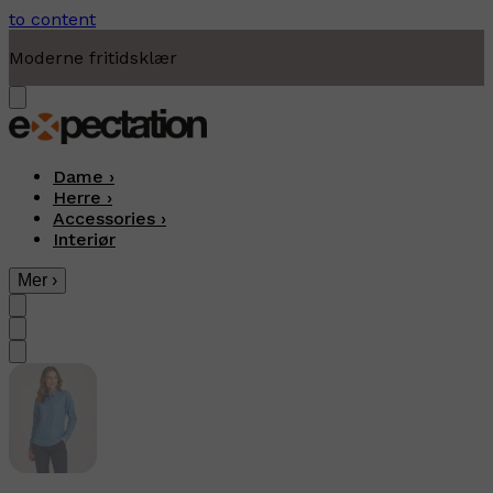
to content
Moderne fritidsklær
Dame
›
Herre
›
Accessories
›
Interiør
Mer
›