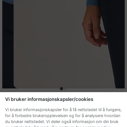
Vi bruker informasjonskapsler/cookies
James Harvest Sayville
Vi bruker informasjonskapsler for å få nettstedet til å fungere,
Denimskjorte Dame
for å forbedre brukeropplevelsen og for å analysere hvordan
du bruker nettstedet. Vi deler også informasjon om din bruk