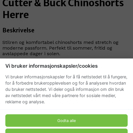
Cutter & Buck Chinoshorts
Herre
Beskrivelse
Stilren og komfortabel chinoshorts med stretch og
moderne passform. Perfekt til sommer, fritid og
avslappede dager i solen.
Produkt pris
Vi bruker informasjonskapsler/cookies
Vi bruker informasjonskapsler for å få nettstedet til å fungere,
799 kr
for å forbedre brukeropplevelsen og for å analysere hvordan
du bruker nettstedet. Vi deler også informasjon om din bruk
av nettstedet vårt med våre partnere for sosiale medier,
reklame og analyse.
Godta alle