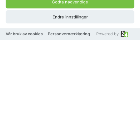
Godta nødvendige
Endre innstillinger
Vår bruk av cookies
Personvernærklæring
Powered by
På lager
Farge
Mørkeblå
Beige
Blågrønn
Svart