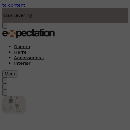
to content
Moderne fritidsklær
Dame
›
Herre
›
Accessories
›
Interiør
Mer
›