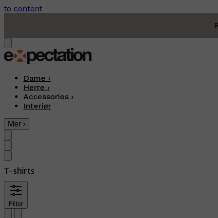
to content
R
Dame
›
Herre
›
Accessories
›
Interiør
Mer
›
T-shirts
Filter