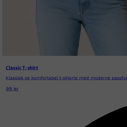
Classic T-shirt
Klassisk og komfortabel t-skjorte med moderne passform
99 kr