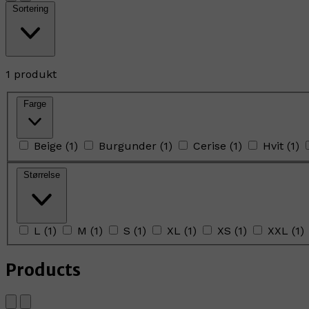
Sortering
1 produkt
Farge
Beige
(
1
)
Burgunder
(
1
)
Cerise
(
1
)
Hvit
(
1
)
Størrelse
L
(
1
)
M
(
1
)
S
(
1
)
XL
(
1
)
XS
(
1
)
XXL
(
1
)
Products