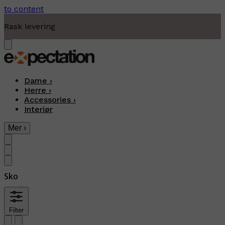
to content
Rask levering
Dame
›
Herre
›
Accessories
›
Interiør
Mer
›
Sko
Filter