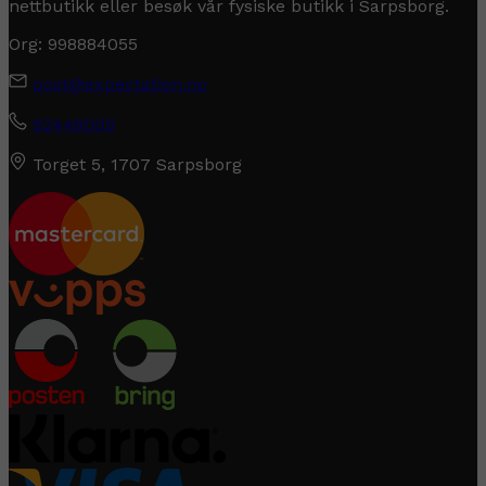
nettbutikk eller besøk vår fysiske butikk i Sarpsborg.
Org: 998884055
post@expectation.no
92448009
Torget 5, 1707 Sarpsborg