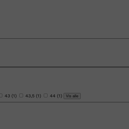
43
(
1
)
43,5
(
1
)
44
(
1
)
Vis alle