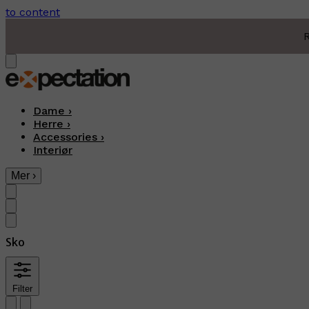
to content
R
Dame
›
Herre
›
Accessories
›
Interiør
Mer
›
Sko
Filter