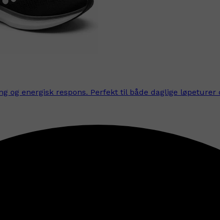
 og energisk respons. Perfekt til både daglige løpeturer 