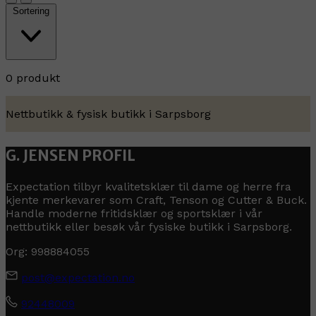
Sortering
0 produkt
Nettbutikk & fysisk butikk i Sarpsborg
G. JENSEN PROFIL
Expectation tilbyr kvalitetsklær til dame og herre fra
kjente merkevarer som Craft, Tenson og Cutter & Buck.
Handle moderne fritidsklær og sportsklær i vår
nettbutikk eller besøk vår fysiske butikk i Sarpsborg.
Org: 998884055
post@expectation.no
92448009