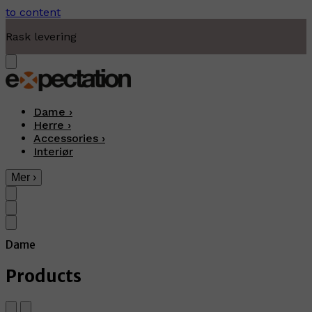
to content
Rask levering
Dame
›
Herre
›
Accessories
›
Interiør
Mer
›
Dame
Products