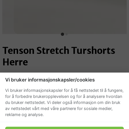
Tenson Stretch Turshorts
Herre
Beskrivelse
Vi bruker informasjonskapsler/cookies
Lett og komfortabel stretch turshorts til herre med god
Vi bruker informasjonskapsler for å få nettstedet til å fungere,
bevegelighet og praktiske glidelåslommer. Perfekt til
for å forbedre brukeropplevelsen og for å analysere hvordan
tur, friluftsliv og varme sommerdager.
du bruker nettstedet. Vi deler også informasjon om din bruk
av nettstedet vårt med våre partnere for sosiale medier,
Produkt pris
reklame og analyse.
999 kr