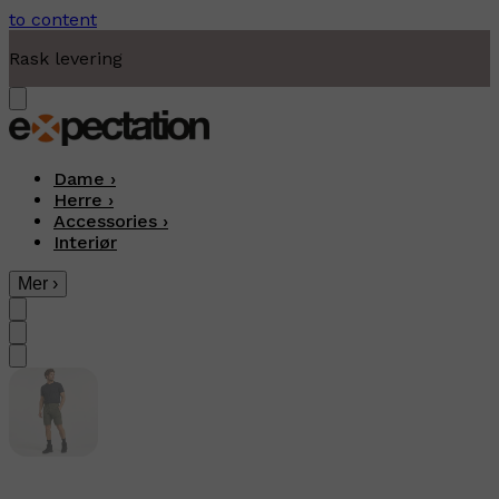
to content
Moderne fritidsklær
Dame
›
Herre
›
Accessories
›
Interiør
Mer
›