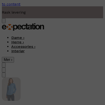
to content
Moderne fritidsklær
Dame
›
Herre
›
Accessories
›
Interiør
Mer
›