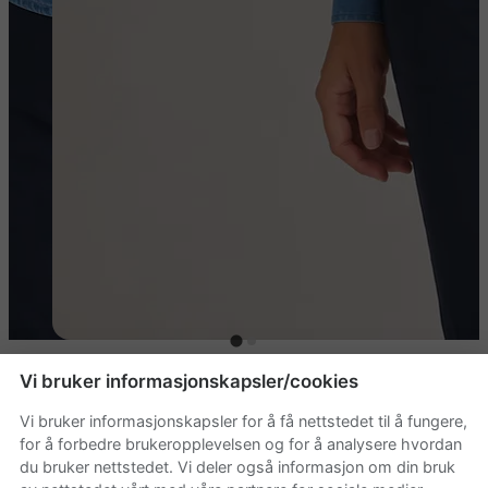
Vi bruker informasjonskapsler/cookies
James Harvest Sayville
Vi bruker informasjonskapsler for å få nettstedet til å fungere,
Denimskjorte Dame
for å forbedre brukeropplevelsen og for å analysere hvordan
du bruker nettstedet. Vi deler også informasjon om din bruk